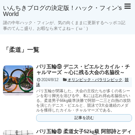
いんちきブログの決定版！ハック・フィン's
World
謎の中年ハック・フィンが、気の向くままに更新するヘッポコ記
事のてんこ盛り。お暇なら来てよね～ (´ω｀)
「
柔道
」
一覧
パリ五輪⑨ デニス・ビエルとカイル・チ
ャルマーズ ～心に残る大会の名脇役～
2024/8/12
オリンピック・パラリンピック
,
競
泳
パリ五輪が閉幕した。大会の主役たちが多くの名シー
ンを彩り脚光を浴びる中、私には忘れ得ぬ名脇役がい
る。柔道男子66kg級準決勝で阿部一二三と白熱の攻防
を演じたデニス・ビエルと、競泳で3大会連続のメダ
ルを獲得したカイル・チャルマーズである。
記事を読む
パリ五輪⑧ 柔道女子52㎏級 阿部詩とディ