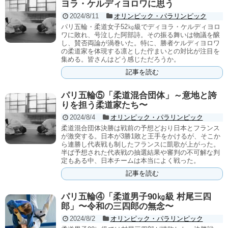
ヨラ・ケルディヨロワに思う
2024/8/11
オリンピック・パラリンピック
パリ五輪・柔道女子52㎏級でディヨラ・ケルディヨロ
ワに敗れ、号泣した阿部詩。その振る舞いは物議を醸
し、賛否両論が渦巻いた。特に、勝者ケルディヨロワ
の柔道家を体現する凛とした佇まいとの対比が注目を
集める。皆さんはどう感じただろうか。
記事を読む
パリ五輪⑤「柔道混合団体」～意地と誇
りを担う柔道家たち〜
2024/8/4
オリンピック・パラリンピック
柔道混合団体決勝は戦前の予想どおり日本とフランス
が激突する。日本が3勝1敗と王手をかけるが、そこか
ら連勝し代表戦も制したフランスに凱歌が上がった。
半ば予想された代表戦の抽選結果や審判の不可解な判
定もある中、日本チームは本当によく戦った。
記事を読む
パリ五輪④「柔道男子90㎏級 村尾三四
郎」〜令和の三四郎の無念〜
2024/8/2
オリンピック・パラリンピック