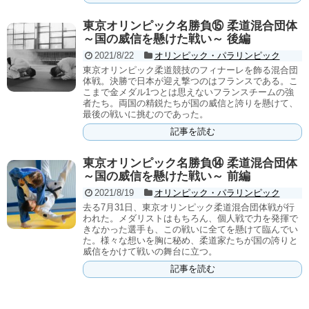
東京オリンピック名勝負⑮ 柔道混合団体
～国の威信を懸けた戦い～ 後編
2021/8/22
オリンピック・パラリンピック
東京オリンピック柔道競技のフィナーレを飾る混合団
体戦。決勝で日本が迎え撃つのはフランスである。こ
こまで金メダル1つとは思えないフランスチームの強
者たち。両国の精鋭たちが国の威信と誇りを懸けて、
最後の戦いに挑むのであった。
記事を読む
東京オリンピック名勝負⑭ 柔道混合団体
～国の威信を懸けた戦い～ 前編
2021/8/19
オリンピック・パラリンピック
去る7月31日、東京オリンピック柔道混合団体戦が行
われた。メダリストはもちろん、個人戦で力を発揮で
きなかった選手も、この戦いに全てを懸けて臨んでい
た。様々な想いを胸に秘め、柔道家たちが国の誇りと
威信をかけて戦いの舞台に立つ。
記事を読む