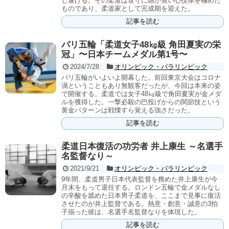
し遂げる。その柔道は攻守に隙が無い心技体を極めた
ものであり、柔道家として完成期を迎えた。
記事を読む
パリ五輪「柔道女子48㎏級 角田夏実の栄
冠」〜日本チームメダル第1号〜
2024/7/28
オリンピック・パラリンピック
パリ五輪がいよいよ開幕した。前回東京大会はコロナ
渦ということもあり無観客だったが、今回は本来の姿
で開催する。柔道では女子48㎏級で角田夏実が金メダ
ルを獲得した。一撃必殺の巴投げからの関節技という
黄金パターンは戦慄すら覚える強さだった。
記事を読む
柔道日本復活の功労者 井上康生 ～名選手
名監督なり～
2021/9/21
オリンピック・パラリンピック
9年間、柔道男子日本代表監督を務めた井上康生が今
月末をもって退任する。ロンドン五輪で金メダルなし
の辛酸を舐めた日本男子柔道を、ここまで見事に復活
させたのが井上監督である。熱意・創意・誠意の3拍
子揃った彼は、名選手名監督なりを体現した。
記事を読む