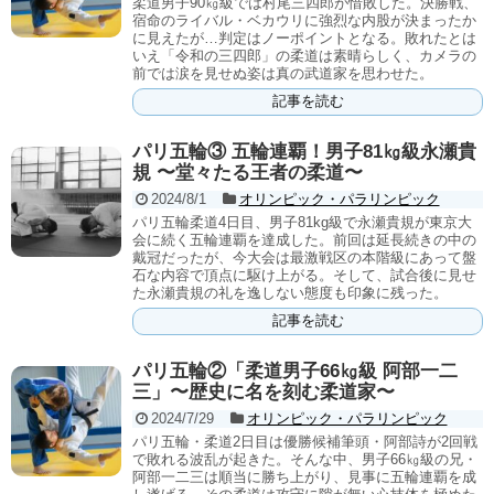
柔道男子90㎏級では村尾三四郎が惜敗した。決勝戦、
宿命のライバル・ベカウリに強烈な内股が決まったか
に見えたが…判定はノーポイントとなる。敗れたとは
いえ「令和の三四郎」の柔道は素晴らしく、カメラの
前では涙を見せぬ姿は真の武道家を思わせた。
記事を読む
パリ五輪③ 五輪連覇！男子81㎏級永瀬貴
規 〜堂々たる王者の柔道〜
2024/8/1
オリンピック・パラリンピック
パリ五輪柔道4日目、男子81kg級で永瀬貴規が東京大
会に続く五輪連覇を達成した。前回は延長続きの中の
戴冠だったが、今大会は最激戦区の本階級にあって盤
石な内容で頂点に駆け上がる。そして、試合後に見せ
た永瀬貴規の礼を逸しない態度も印象に残った。
記事を読む
パリ五輪②「柔道男子66㎏級 阿部一二
三」〜歴史に名を刻む柔道家〜
2024/7/29
オリンピック・パラリンピック
パリ五輪・柔道2日目は優勝候補筆頭・阿部詩が2回戦
で敗れる波乱が起きた。そんな中、男子66㎏級の兄・
阿部一二三は順当に勝ち上がり、見事に五輪連覇を成