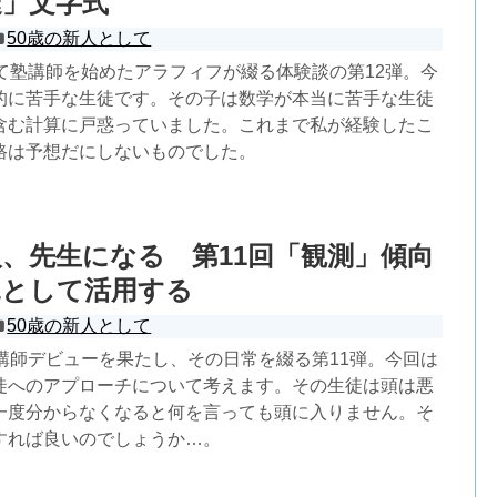
達」文字式
50歳の新人として
して塾講師を始めたアラフィフが綴る体験談の第12弾。今
的に苦手な生徒です。その子は数学が本当に苦手な生徒
含む計算に戸惑っていました。これまで私が経験したこ
路は予想だにしないものでした。
人、先生になる 第11回「観測」傾向
見として活用する
50歳の新人として
塾講師デビューを果たし、その日常を綴る第11弾。今回は
徒へのアプローチについて考えます。その生徒は頭は悪
一度分からなくなると何を言っても頭に入りません。そ
すれば良いのでしょうか…。