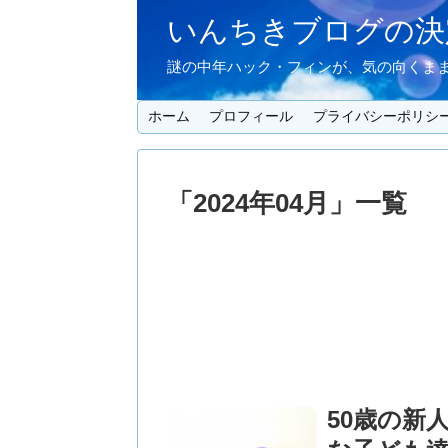
いんちきブログの決定
謎の中年ハック・フィンが、気の向くまま
ホーム
プロフィール
プライバシーポリシ
「
2024年04月
」
一覧
50歳の新