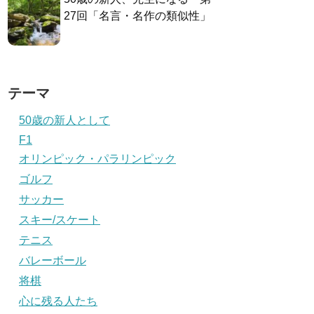
27回「名言・名作の類似性」
テーマ
50歳の新人として
F1
オリンピック・パラリンピック
ゴルフ
サッカー
スキー/スケート
テニス
バレーボール
将棋
心に残る人たち