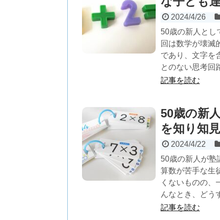
な子ども
2024/4/26
50歳の新人と
回は数学が壊滅
であり、文字を
とのない思考回
記事を読む
50歳の新
を知り知
2024/4/22
50歳の新人が
算数が苦手な生
くないものの、
んなとき、どう
記事を読む