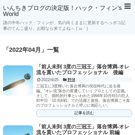
いんちきブログの決定版！ハック・フィン's
World
謎の中年ハック・フィンが、気の向くままに更新するヘッポコ記
事のてんこ盛り。お暇なら来てよね～ (´ω｀)
「
2022年04月
」
一覧
「前人未到 3度の三冠王」落合博満-オレ
流を貫いたプロフェッショナル 後編
2022/4/25
野球
三冠王に3度輝いた落合博満の現役時代に迫る後
編。“オレ流”落合の変遷していくプロとしての定義。
そして、国民的行事といわれた1994年10月8日の巨人
対中日「10.8決戦」での活躍と覚悟。落合博満こそ真
のプロフェッショナルと呼ぶに相応しい。
記事を読む
「前人未到 3度の三冠王」落合博満-オレ
流を貫いたプロフェッショナル 前編