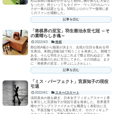
松山英樹の連覇がかかるなど期待に胸が膨らむ大会と
なったが、何といってもタイガー・ウッズのカムバッ
クが一番の話題となる。508日ぶりのツアー復帰に多
くのファンが感動した。
記事を読む
「将棋界の至宝」羽生善治永世七冠 ～そ
の素晴らしき魂～
2022/4/3
将棋
順位戦A級から陥落が決まり、去就が注目を集める羽
生善治。来期はB級1組で戦うことを発表した。朗報で
ある。そんな羽生さんはこれまで数え切れぬほど、将
棋界の発展のために尽力してきた。その功績は、まさ
に「将棋界の至宝」と呼ぶにふさわしい。
記事を読む
「ミス・パーフェクト」宮原知子の現役
引退
2022/4/1
スキー/スケート
浅田真央の後を継ぎ、日本女子フィギュアスケート界
を牽引した宮原知子が現役引退を発表した。世界選手
権やグランプリファイナルでも幾度なく表彰台に立
ち、平昌五輪でも4位入賞を果たす。そのフィギュア