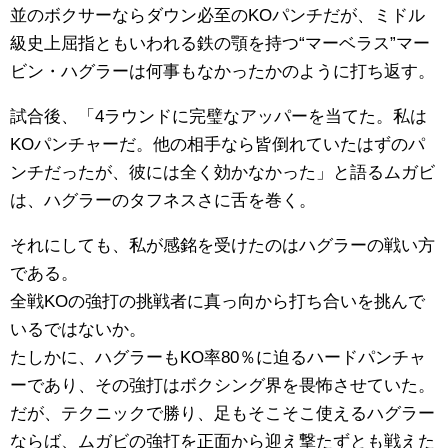
並のボクサーならダウン必至のKOパンチだが、ミドル
級史上屈指ともいわれる鉄の顎を持つ“マーベラス”マー
ビン・ハグラーは何事もなかったかのように打ち返す。
試合後、「4ラウンドに完璧なアッパーを当てた。私は
KOパンチャーだ。他の相手なら皆倒れていたはずのパ
ンチだったが、彼には全く効かなかった」と語るムガビ
は、ハグラーのタフネスさに舌を巻く。
それにしても、私が感銘を受けたのはハグラーの戦い方
である。
全戦KOの強打の挑戦者に真っ向から打ち合いを挑んで
いるではないか。
たしかに、ハグラーもKO率80％に迫るハードパンチャ
ーであり、その強打はボクシング界を畏怖させていた。
だが、テクニックで勝り、足もそこそこ使えるハグラー
ならば、ムガビの強打を正面から迎え撃たずとも戦えた