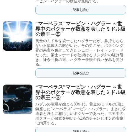
ービン・ハグラーの物語が完結する。
記事を読む
“マーベラス”マービン・ハグラー ～世
界中のボクサーが敬意を表したミドル級
の帝王～⑥
黄金のミドルを統一したハグラーだが、鼻持ちなら
ない不倶戴天の敵がいた。その男こそ、ボクシング
界の果実を独占してきたシュガー・レイ・レナード
だった。策士レナードが仕掛けるリング外の駆け引
き。紆余曲折の末、ハグラー最後の戦いが幕を開け
る。
記事を読む
“マーベラス”マービン・ハグラー ～世
界中のボクサーが敬意を表したミドル級
の帝王～②
バブルの喧騒が始まる80年代、黄金のミドルの頂に
鎮座した“マーベラス”マービン・ハグラー。まさに求
道者と呼ぶに相応しいボクサーであった。世界中の
ボクサーが敬意を抱いた伝説のチャンピオンの実像
に肉薄する。
記事を読む