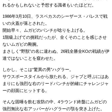
れるかもしれないと予想する識者もいたほどだ。
1986年3月10日、ラスベカスのシーザース・パレスで戦
いの火蓋が落とされた。
開始早々、ムガビのパンチが唸りを上げる。
1階級上げての挑戦だったが、全くそのことを感じさせ
ないムガビの剛腕。
まさしく“野獣”の名に違わぬ、26戦全勝全KOの戦績が伊
達ではないことを窺わせた。
しかし、そこは“驚異の男”ハグラー。
サウスポースタイルから放たれる、ジャブと呼ぶにはあ
まりにも強烈な右のリードパンチが的確にチャレンジャ
ーの顔面にヒットする。
そんな固唾を飲む攻防の中、4ラウンド終盤にムガビの
強烈無比な右アッパーがハグラーの顎を突き上げた。