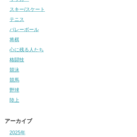
スキー/スケート
テニス
バレーボール
将棋
心に残る人たち
格闘技
競泳
競馬
野球
陸上
アーカイブ
2025年