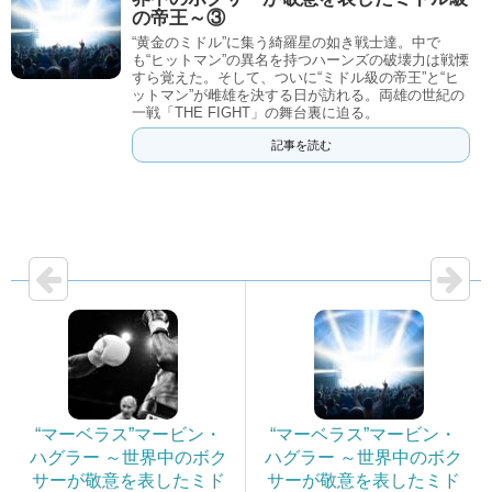
の帝王～③
“黄金のミドル”に集う綺羅星の如き戦士達。中で
も“ヒットマン”の異名を持つハーンズの破壊力は戦慄
すら覚えた。そして、ついに“ミドル級の帝王”と“ヒ
ットマン”が雌雄を決する日が訪れる。両雄の世紀の
一戦「THE FIGHT」の舞台裏に迫る。
記事を読む
“マーベラス”マービン・
“マーベラス”マービン・
ハグラー ～世界中のボク
ハグラー ～世界中のボク
サーが敬意を表したミド
サーが敬意を表したミド