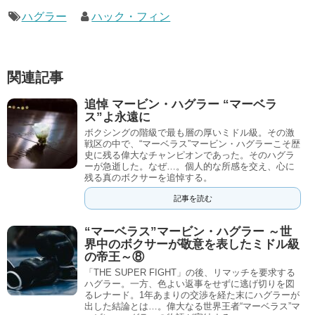
ハグラー
ハック・フィン
関連記事
追悼 マービン・ハグラー “マーベラ
ス”よ永遠に
ボクシングの階級で最も層の厚いミドル級。その激
戦区の中で、“マーベラス”マービン・ハグラーこそ歴
史に残る偉大なチャンピオンであった。そのハグラ
ーが急逝した。なぜ…。個人的な所感を交え、心に
残る真のボクサーを追悼する。
記事を読む
“マーベラス”マービン・ハグラー ～世
界中のボクサーが敬意を表したミドル級
の帝王～⑧
「THE SUPER FIGHT」の後、リマッチを要求する
ハグラー。一方、色よい返事をせずに逃げ切りを図
るレナード。1年あまりの交渉を経た末にハグラーが
出した結論とは…。偉大なる世界王者“マーベラス”マ