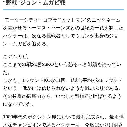
“野獣”ジョン・ムガビ戦
“モーターシティ・コブラ”“ヒットマン”のニックネーム
を轟かせるトーマス・ハーンズとの世紀の一戦を制した
ハグラーは、次なる挑戦者としてウガンダ出身のジョ
ン・ムガビを迎える。
このムガビ。
ここまで26戦26勝26KOという恐るべき戦績を誇ってい
た。
しかも、1ラウンドKOが11回、1試合平均が2.8ラウンド
という、俄かには信じられないような戦いぶりである。
その抜群の破壊力から、いつしか“野獣”と呼ばれるよう
になっていた。
1980年代のボクシング界において最も完成され、最も偉
大なチャンピオンであるハグラーも、今度ばかりは倒さ