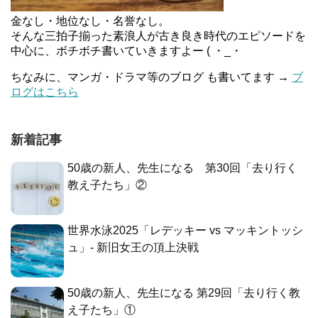
金なし・地位なし・名誉なし。
そんな三拍子揃った素浪人が古き良き時代のエピソードを
中心に、ボチボチ書いていきますよー ( ・_・
ちなみに、マンガ・ドラマ等のブログ も書いてます →
ブ
ログはこちら
新着記事
50歳の新人、先生になる 第30回「去り行く
教え子たち」②
世界水泳2025「レデッキー vs マッキントッシ
ュ」- 新旧女王の頂上決戦
50歳の新人、先生になる 第29回「去り行く教
え子たち」①