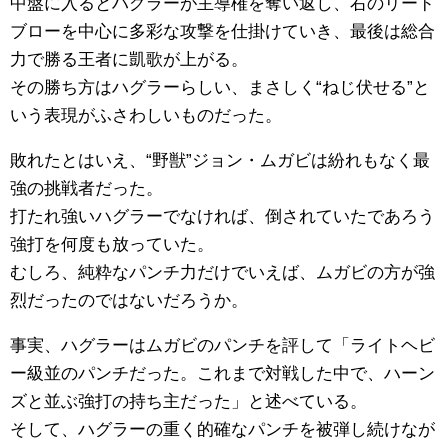
中盤に入るとハグラーが主導権を奪い返し、右のリード
ブローを中心に多彩な攻撃を仕掛けていき、最後は総合
力で勝る王者に凱歌が上がる。
その勝ち方はハグラーらしい、まさしく“ねじ伏せる”と
いう表現がふさわしいものだった。
敗れたとはいえ、“野獣”ジョン・ムガビは紛れもなく最
強の挑戦者だった。
打たれ強いハグラーでなければ、倒されていたであろう
強打を何度も放っていた。
むしろ、純粋なパンチ力だけでいえば、ムガビの方が強
烈だったのではないだろうか。
事実、ハグラーはムガビのパンチを評して「ライトヘビ
ー級並のパンチだった。これまで対戦した中で、ハーン
ズと並ぶ強打の持ち主だった」と述べている。
そして、ハグラーの重く的確なパンチを被弾し続けなが