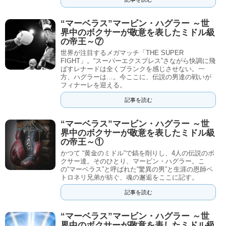
“マーベラス”マービン・ハグラー ～世
界中のボクサーが敬意を表したミドル級
の帝王～⑦
世界が注目するメガマッチ「THE SUPER
FIGHT」。“スーパーエクスプレス”さながら快調に飛
ばすレナードは全くブランクを感じさせない。一
方、ハグラーは…。今ここに、伝説の男達の戦いが
フィナーレを迎える。
記事を読む
“マーベラス”マービン・ハグラー ～世
界中のボクサーが敬意を表したミドル級
の帝王～①
かつて “黄金のミドル”で鎬を削りし、4人の伝説のボ
クサー達。そのひとり、マービン・ハグラー。こ
の“マーベラス”と呼ばれた“驚異の男”と生涯の恩師ペ
トロネリ兄弟が紡ぐ、魂の邂逅をここに記す。
記事を読む
“マーベラス”マービン・ハグラー ～世
界中のボクサーが敬意を表したミドル級