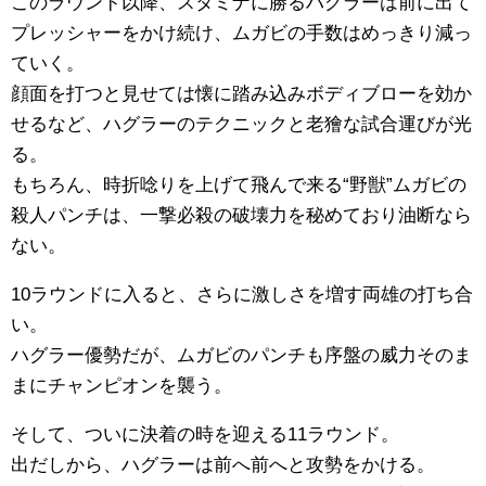
このラウンド以降、スタミナに勝るハグラーは前に出て
プレッシャーをかけ続け、ムガビの手数はめっきり減っ
ていく。
顔面を打つと見せては懐に踏み込みボディブローを効か
せるなど、ハグラーのテクニックと老獪な試合運びが光
る。
もちろん、時折唸りを上げて飛んで来る“野獣”ムガビの
殺人パンチは、一撃必殺の破壊力を秘めており油断なら
ない。
10ラウンドに入ると、さらに激しさを増す両雄の打ち合
い。
ハグラー優勢だが、ムガビのパンチも序盤の威力そのま
まにチャンピオンを襲う。
そして、ついに決着の時を迎える11ラウンド。
出だしから、ハグラーは前へ前へと攻勢をかける。