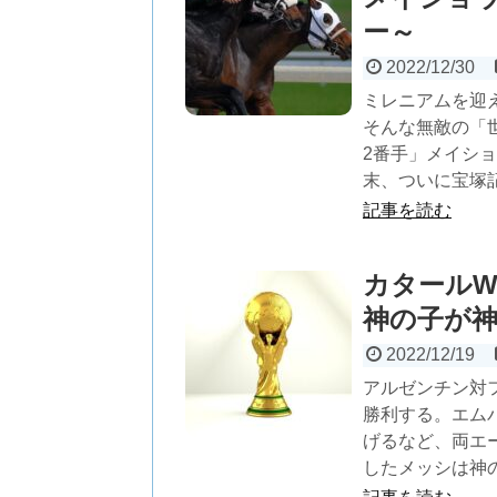
ー～
2022/12/30
ミレニアムを迎
そんな無敵の「
2番手」メイショ
末、ついに宝塚
記事を読む
カタールW
神の子が
2022/12/19
アルゼンチン対
勝利する。エム
げるなど、両エ
したメッシは神