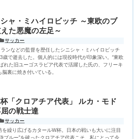
シャ・ミハイロビッチ ～東欧のブ
支えた悪魔の左足～
サッカー
Cミランなどの監督を歴任したシニシャ・ミハイロビッチ
53歳で逝去した。個人的には現役時代が印象深い。“東欧
呼ばれた旧ユーゴスラビア代表で活躍した氏の、フリーキ
も脳裏に焼き付いている。
杯「クロアチア代表」 ルカ・モド
不屈の戦士達
サッカー
防を繰り広げるカタールW杯。日本の戦いも大いに注目
“侍ブルー”を破ったクロアチア代表こそ、私にとって今