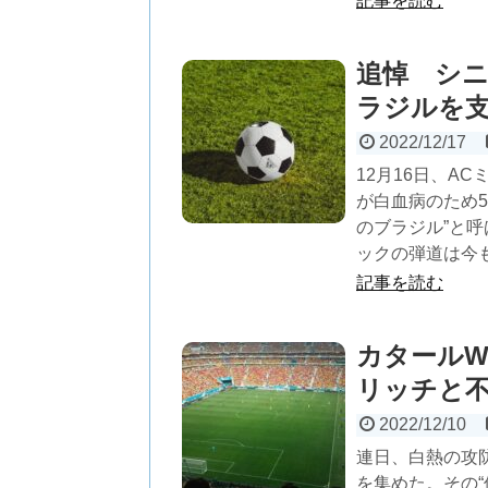
記事を読む
追悼 シニ
ラジルを
2022/12/17
12月16日、A
が白血病のため
のブラジル”と
ックの弾道は今
記事を読む
カタールW
リッチと
2022/12/10
連日、白熱の攻
を集めた。その