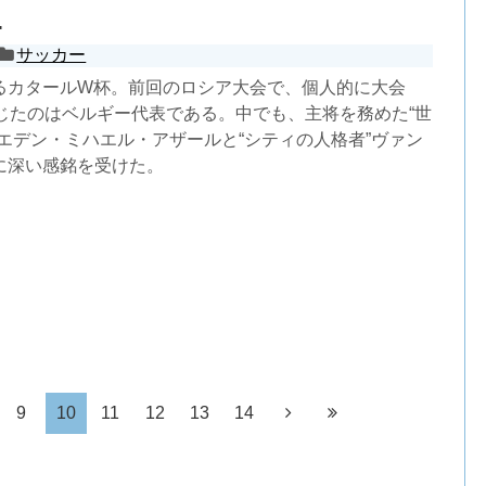
ニ
サッカー
るカタールW杯。前回のロシア大会で、個人的に大会
感じたのはベルギー代表である。中でも、主将を務めた“世
エデン・ミハエル・アザールと“シティの人格者”ヴァン
に深い感銘を受けた。
9
10
11
12
13
14