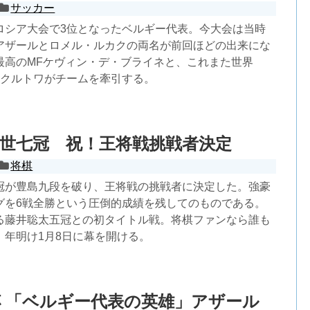
サッカー
ロシア大会で3位となったベルギー代表。今大会は当時
アザールとロメル・ルカクの両名が前回ほどの出来にな
最高のMFケヴィン・デ・ブライネと、これまた世界
ボ・クルトワがチームを牽引する。
世七冠 祝！王将戦挑戦者決定
将棋
冠が豊島九段を破り、王将戦の挑戦者に決定した。強豪
グを6戦全勝という圧倒的成績を残してのものである。
る藤井聡太五冠との初タイトル戦。将棋ファンなら誰も
、年明け1月8日に幕を開ける。
 「ベルギー代表の英雄」アザール