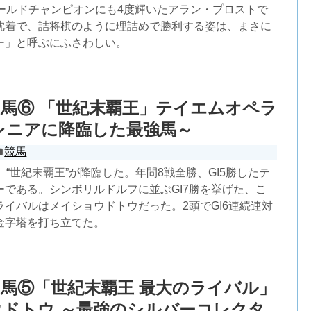
ワールドチャンピオンにも4度輝いたアラン・プロストで
沈着で、詰将棋のように理詰めで勝利する姿は、まさに
ー」と呼ぶにふさわしい。
馬⑥ 「世紀末覇王」テイエムオペラ
レニアに降臨した最強馬～
競馬
、“世紀末覇王”が降臨した。年間8戦全勝、GI5勝したテ
ーである。シンボリルドルフに並ぶGI7勝を挙げた、こ
イバルはメイショウドトウだった。2頭でGI6連続連対
金字塔を打ち立てた。
馬⑤「世紀末覇王 最大のライバル」
ドトウ ～最強のシルバーコレクタ