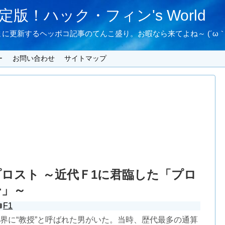
版！ハック・フィン's World
に更新するヘッポコ記事のてんこ盛り。お暇なら来てよね～ (´ω｀
ー
お問い合わせ
サイトマップ
ロスト ～近代Ｆ1に君臨した「プロ
ー」～
F1
世界に“教授”と呼ばれた男がいた。当時、歴代最多の通算