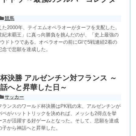
競馬
えた2000年、テイエムオペラオーがターフを支配した。
世紀末覇王」に真っ向勝負を挑んだのが、「史上最強の
ウドトウである。オペラオーの前にGIで5戦連続2着の
記念で悲願を達成した。
杯決勝 アルゼンチン対フランス ～
神話へと昇華した日～
サッカー
フランスのワールド杯決勝はPK戦の末、アルゼンチンが
バペがハットトリックを決めれば、メッシも2得点を挙
ースが活躍する好ゲームとなった。そして、悲願を達成
の子から神話へと昇華した。