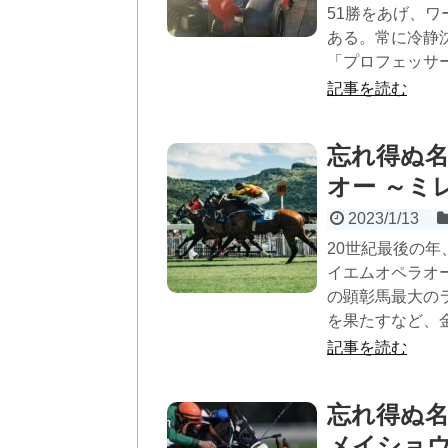
51勝をあげ、
ある。常に冷静
「プロフェッサ
記事を読む
忘れ得ぬ名
オー ～ミ
2023/1/13
20世紀最後の年
イエムオペラオ
の顕彰馬最大のラ
を果たすなど、
記事を読む
忘れ得ぬ名
メイショウ