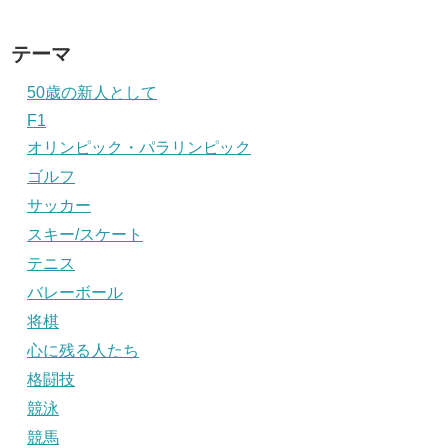
テーマ
50歳の新人として
F1
オリンピック・パラリンピック
ゴルフ
サッカー
スキー/スケート
テニス
バレーボール
将棋
心に残る人たち
格闘技
競泳
競馬