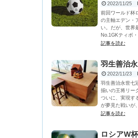
2022/11/25
前回ワールド杯
の主軸エデン・
い。だが、世界
No.1GKティ
記事を読む
羽生善治永
2022/11/23
羽生善治永世七
揃いの王将リー
ついに、実現す
が夢見た戦いが
記事を読む
ロシアW杯