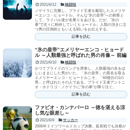
2021/6/12
格闘技
ノゲイラに完勝し、プライド王者を戴冠したエメリヤ
ーエンコ・ヒョードル。そんな“氷の皇帝”への刺客と
して、ライバル達が名乗りをあげる。だが、“氷の
拳”で次々に粉砕していくヒョードル。人類の頂きに立
つ男の圧倒的ともいえる戦いをお伝えする。
記事を読む
“氷の皇帝”エメリヤーエンコ・ヒョード
ル ～人類最強と呼ばれた男の肖像～ 前編
2021/6/10
格闘技
かつてプライドのリングを席巻し、人類最強の名をほ
しいままにした男がいた。「氷の皇帝」の異名を取る
エメリヤーエンコ・ヒョードルこそ、「60億分の1の
男」と呼ばれたその人である。プライド王者アントニ
オ・ホドリゴ・ノゲイラに“氷の拳”が降り注ぐ。
記事を読む
ファビオ・カンナバーロ ～徳を湛える涼
し気な眼差し～
2021/6/9
サッカー
2006年ドイツワールドカップ決勝。延長戦でも決着が