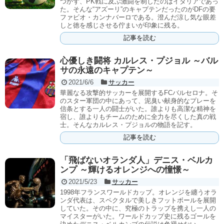
つかず、PK戦に及ぶ激闘を制したのはイタリアであっ
た。そんな“アズーリ”のキャプテンだったのがDFの要
ファビオ・カンナバーロである。澄んだ涼し気な眼差
しと徳を感じさせる佇まいが印象に残る。
記事を読む
心優しき闘将 カルレス・プジョル ～バル
サの永遠のキャプテン～
2021/6/6
サッカー
華麗なる攻撃的サッカーを展開するFCバルセロナ。そ
のスター軍団の中にあって、泥臭い献身的なプレーを
信条とする一人の闘士がいた。誰よりも高潔な精神を
宿し、誰よりもチームのために全力を尽くした真の戦
士。そんなカルレス・プジョルの物語を記す。
記事を読む
「飛ばないオランダ人」デニス・ベルカ
ンプ ～輝けるオレンジへの憧憬～
2021/5/23
サッカー
1998年フランスワールドカップ。オレンジを纏うオラ
ンダ代表は、スペクタルで美しきフットボールを展開
していた。その中に、究極のトラップを携えし一人の
マイスターがいた。ワールドカップ史に残るゴールを