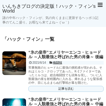
いんちきブログの決定版！ハック・フィン's
World
謎の中年ハック・フィンが、気の向くままに更新するヘッポコ記
事のてんこ盛り。お暇なら来てよね～ (´ω｀)
「
ハック・フィン
」
一覧
“氷の皇帝”エメリヤーエンコ・ヒョード
ル ～人類最強と呼ばれた男の肖像～ 後編
2021/6/14
格闘技
常勝無敗のヒョードルに最強の挑戦者が現われる。そ
れはミルコ・クロップであった。K-1ファイターであ
ったミルコは、総合格闘技でも頭角を現し、ついに人
類最強の座を射程圏内に入れる。痺れるような緊張感
の中、目にも止まらぬ打撃戦が幕を開けた。
記事を読む
“氷の皇帝”エメリヤーエンコ・ヒョード
ル ～人類最強と呼ばれた男の肖像～ 中編