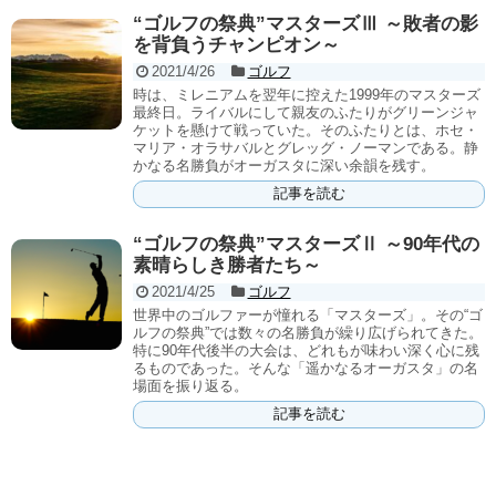
“ゴルフの祭典”マスターズⅢ ～敗者の影
を背負うチャンピオン～
2021/4/26
ゴルフ
時は、ミレニアムを翌年に控えた1999年のマスターズ
最終日。ライバルにして親友のふたりがグリーンジャ
ケットを懸けて戦っていた。そのふたりとは、ホセ・
マリア・オラサバルとグレッグ・ノーマンである。静
かなる名勝負がオーガスタに深い余韻を残す。
記事を読む
“ゴルフの祭典”マスターズⅡ ～90年代の
素晴らしき勝者たち～
2021/4/25
ゴルフ
世界中のゴルファーが憧れる「マスターズ」。その“ゴ
ルフの祭典”では数々の名勝負が繰り広げられてきた。
特に90年代後半の大会は、どれもが味わい深く心に残
るものであった。そんな「遥かなるオーガスタ」の名
場面を振り返る。
記事を読む