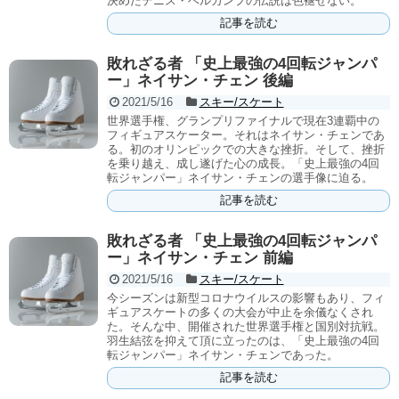
決めたデニス・ベルカンプの伝説は色褪せない。
記事を読む
敗れざる者 「史上最強の4回転ジャンパ
ー」ネイサン・チェン 後編
2021/5/16
スキー/スケート
世界選手権、グランプリファイナルで現在3連覇中の
フィギュアスケーター。それはネイサン・チェンであ
る。初のオリンピックでの大きな挫折。そして、挫折
を乗り越え、成し遂げた心の成長。「史上最強の4回
転ジャンパー」ネイサン・チェンの選手像に迫る。
記事を読む
敗れざる者 「史上最強の4回転ジャンパ
ー」ネイサン・チェン 前編
2021/5/16
スキー/スケート
今シーズンは新型コロナウイルスの影響もあり、フィ
ギュアスケートの多くの大会が中止を余儀なくされ
た。そんな中、開催された世界選手権と国別対抗戦。
羽生結弦を抑えて頂に立ったのは、「史上最強の4回
転ジャンパー」ネイサン・チェンであった。
記事を読む