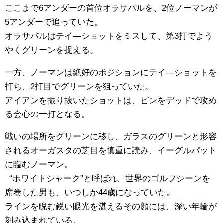
ここまで6アンダーの首位オラサバルを、2位ノーマンが
5アンダーで追っていた。
オラサバルはテイ―ショットをミスして、第3打でよう
やくグリーンを捉える。
一方、ノーマンは絶好のポジションにテイ―ショットを
打ち、2打目でグリーンを狙っていた。
アイアンを振り抜いたショットは、ピンをデッドで攻め
る会心の一打となる。
戦いの場所をグリーンに移し、ガラスのグリーンと形容
されるオーガスタの芝目を慎重に読み、イーグルパット
に臨むノーマン。
“ホワイトシャーク”と呼ばれ、世界のゴルフシーンを
席巻した男も、いつしか44歳になっていた。
ラインを睨む鋭い眼光を湛えるその顔には、深い年輪が
刻み込まれている。