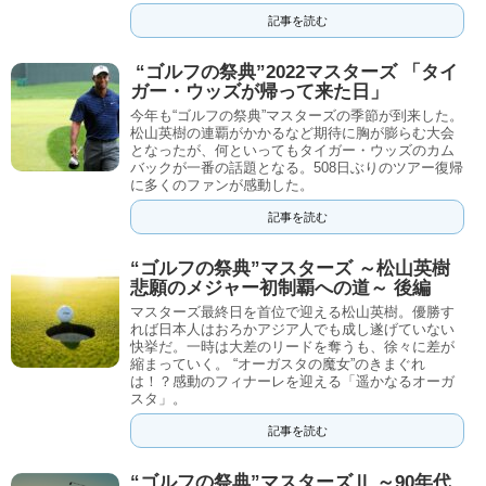
記事を読む
“ゴルフの祭典”2022マスターズ 「タイ
ガー・ウッズが帰って来た日」
今年も“ゴルフの祭典”マスターズの季節が到来した。
松山英樹の連覇がかかるなど期待に胸が膨らむ大会
となったが、何といってもタイガー・ウッズのカム
バックが一番の話題となる。508日ぶりのツアー復帰
に多くのファンが感動した。
記事を読む
“ゴルフの祭典”マスターズ ～松山英樹
悲願のメジャー初制覇への道～ 後編
マスターズ最終日を首位で迎える松山英樹。優勝す
れば日本人はおろかアジア人でも成し遂げていない
快挙だ。一時は大差のリードを奪うも、徐々に差が
縮まっていく。 “オーガスタの魔女”のきまぐれ
は！？感動のフィナーレを迎える「遥かなるオーガ
スタ」。
記事を読む
“ゴルフの祭典”マスターズⅡ ～90年代