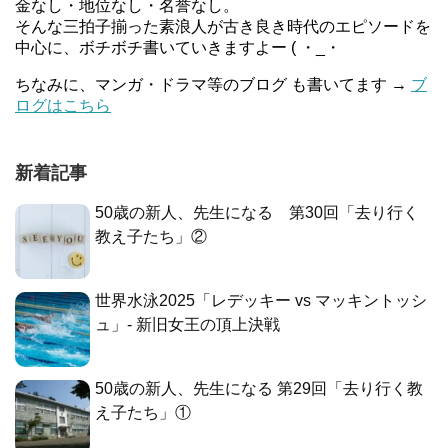
金なし・地位なし・名誉なし。
そんな三拍子揃った素浪人が古き良き時代のエピソードを
中心に、ボチボチ書いていきますよー ( ・_・
ちなみに、マンガ・ドラマ等のブログ も書いてます →
ブ
ログはこちら
新着記事
50歳の新人、先生になる 第30回「去り行く
教え子たち」②
世界水泳2025「レデッキー vs マッキントッシ
ュ」- 新旧女王の頂上決戦
50歳の新人、先生になる 第29回「去り行く教
え子たち」①