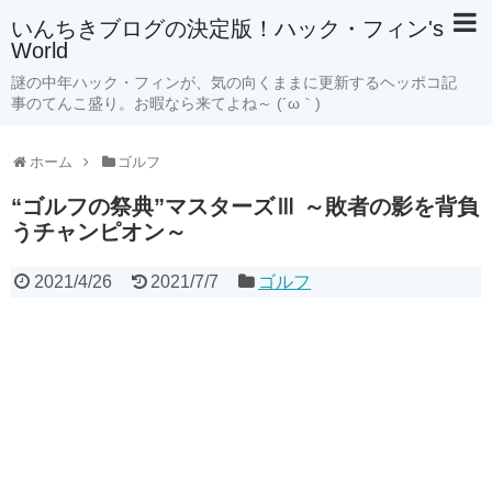
いんちきブログの決定版！ハック・フィン's
World
謎の中年ハック・フィンが、気の向くままに更新するヘッポコ記
事のてんこ盛り。お暇なら来てよね～ (´ω｀)
ホーム
ゴルフ
“ゴルフの祭典”マスターズⅢ ～敗者の影を背負
うチャンピオン～
2021/4/26
2021/7/7
ゴルフ