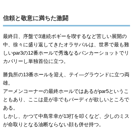
信頼と敬意に満ちた激闘
最終日、序盤で3連続ボギーを喫するなど苦しい展開の
中、徐々に盛り返してきたオラサバルは、世界で最も難
しいpar3の12番ホールで秀逸なるバンカーショットでリ
カバリーし単独首位に立つ。
勝負所の13番ホールを迎え、テイ―グラウンドに立つ両
雄。
アーメンコーナーの最終ホールではあるがpar5というこ
ともあり、ここは是が非でもバーディが欲しいところで
ある。
しかし、かつて中島常幸が13打を叩くなど、少しのミス
が命取りとなる油断ならない顔も併せ持つ。