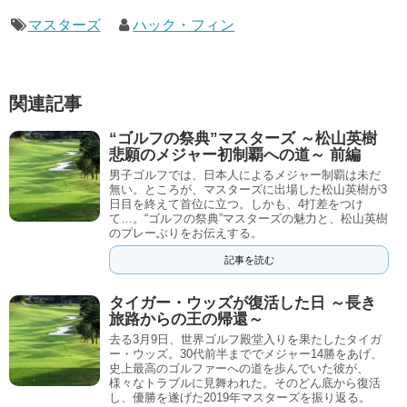
マスターズ
ハック・フィン
関連記事
“ゴルフの祭典”マスターズ ～松山英樹
悲願のメジャー初制覇への道～ 前編
男子ゴルフでは、日本人によるメジャー制覇は未だ
無い。ところが、マスターズに出場した松山英樹が3
日目を終えて首位に立つ。しかも、4打差をつけ
て…。“ゴルフの祭典”マスターズの魅力と、松山英樹
のプレーぶりをお伝えする。
記事を読む
タイガー・ウッズが復活した日 ～長き
旅路からの王の帰還～
去る3月9日、世界ゴルフ殿堂入りを果たしたタイガ
ー・ウッズ。30代前半まででメジャー14勝をあげ、
史上最高のゴルファーへの道を歩んでいた彼が、
様々なトラブルに見舞われた。そのどん底から復活
し、優勝を遂げた2019年マスターズを振り返る。