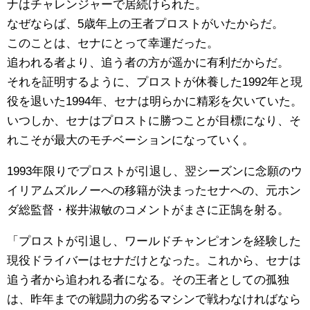
ナはチャレンジャーで居続けられた。
なぜならば、5歳年上の王者プロストがいたからだ。
このことは、セナにとって幸運だった。
追われる者より、追う者の方が遥かに有利だからだ。
それを証明するように、プロストが休養した1992年と現
役を退いた1994年、セナは明らかに精彩を欠いていた。
いつしか、セナはプロストに勝つことが目標になり、そ
れこそが最大のモチベーションになっていく。
1993年限りでプロストが引退し、翌シーズンに念願のウ
イリアムズルノーへの移籍が決まったセナへの、元ホン
ダ総監督・桜井淑敏のコメントがまさに正鵠を射る。
「プロストが引退し、ワールドチャンピオンを経験した
現役ドライバーはセナだけとなった。これから、セナは
追う者から追われる者になる。その王者としての孤独
は、昨年までの戦闘力の劣るマシンで戦わなければなら