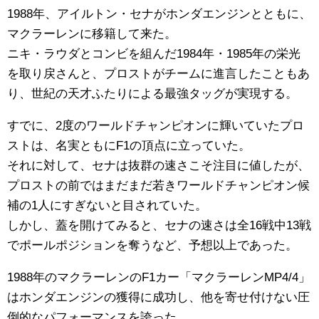
1988年、アイルトン・セナがホンダエンジンとともに、
マクラーレンに移籍して来た。
ニキ・ラウダとコンビを組んだ1984年・1985年の栄光
を取り戻さんと、プロストがチームに進言したこともあ
り、世紀の天才ふたりによる最強タッグが実現する。
すでに、2度のワールドチャンピオンに輝いていたプロ
ストは、名実ともにF1の頂点に立っていた。
それに対して、セナは抜群の速さこそ注目に値したが、
プロストの前ではまだまだ若きワールドチャンピオン候
補の1人にすぎないと目されていた。
しかし、蓋を開けてみると、セナの速さは全16戦中13戦
でポールポジションを奪うなど、予想以上であった。
1988年のマクラーレンのF1カー「マクラーレンMP4/4」
はホンダエンジンの獲得に成功し、他を寄せ付けない圧
倒的なパフォーマンスを誇った。