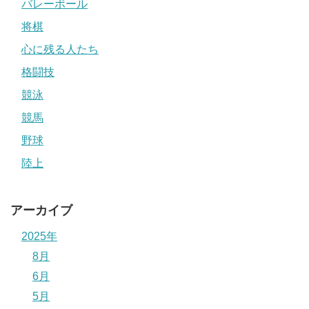
バレーボール
将棋
心に残る人たち
格闘技
競泳
競馬
野球
陸上
アーカイブ
2025年
8月
6月
5月