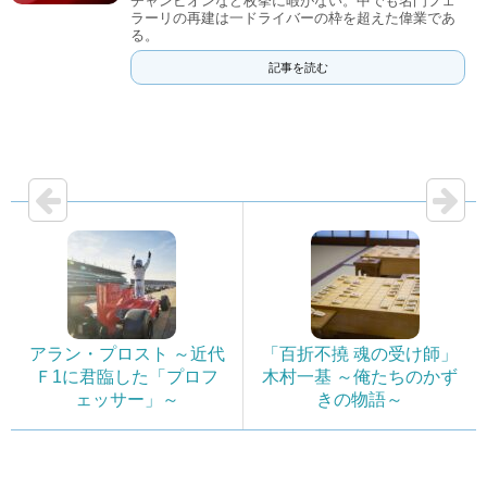
チャンピオンなど枚挙に暇がない。中でも名門フェ
ラーリの再建は一ドライバーの枠を超えた偉業であ
る。
記事を読む
アラン・プロスト ～近代
「百折不撓 魂の受け師」
Ｆ1に君臨した「プロフ
木村一基 ～俺たちのかず
ェッサー」～
きの物語～