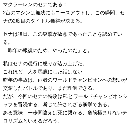
マクラーレンのセナである！
2台のマシンは無残にもコースアウトし、この瞬間、セ
ナの2度目のタイトル獲得が決まる。
セナは後日、この突撃が故意であったことを認めてい
る。
「昨年の報復のため、やったのだ」と。
私はセナの愚行に怒りが込み上げた。
これほど、人を馬鹿にした話はない。
昨年の事故は、両者のワールドチャンピオンへの想いが
交錯したバトルであり、まだ理解できる。
だが、今回のセナの特攻はF1とワールドチャンピオンシ
ップを冒涜する、断じて許されざる暴挙である。
ある意味、一歩間違えば死に繋がる、危険極まりないテ
ロリズムといえるだろう。