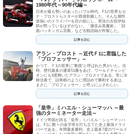
1980年代～90年代編～
日本が最も勢いのあったバブル時代、F1の世界もセ
ナ・プロストらスターが群雄割拠した。そんな個性
派揃いのドライバーを目の前にし、実況の古舘伊知
郎が黙っているはずがない。「微笑み黒魔術」「顔
面バッキンガム宮殿」など古館語録が炸裂した。
記事を読む
アラン・プロスト ～近代Ｆ1に君臨した
「プロフェッサー」～
かつて、Ｆ1の世界に“教授”と呼ばれた男がいた。当
時、歴代最多の通算51勝をあげ、ワールドチャンピ
オンにも4度輝いたアラン・プロストである。常に冷
静沈着で、詰将棋のように理詰めで勝利する姿は、
まさに「プロフェッサー」と呼ぶにふさわしい。
記事を読む
「皇帝」ミハエル・シューマッハ ～最
強のターミネーター走法～
ドイツ帝国が誇る「皇帝」ミハエル・シューマッハ
は、F1に数々の金字塔を打ち立てた史上最強ドライ
バーである。年間最多勝利、史上最多7度のワールド