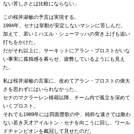
ない苦しさとは比較にならない」
この桜井淑敏の予言は実現する。
1994年、セナは挙動が安定しないマシンに苦しんだ。
加えて、若いミハエル・シューマッハの突き上げも追い
打ちをかけた。
だがそれ以上に、サーキットにアラン・プロストがいな
い事実に孤独感を募らせ、疲弊しているようにも見え
た。
私は桜井淑敏の言葉に、改めてアラン・プロストの偉大
さを思わずにはいられなかった。
セナのマクラーレン移籍以降、チーム内で孤立を深めて
いくプロスト。
それでも1989年には四面楚歌の中、純粋な速さでは敵わ
ない若き天才アイルトン・セナを向こうに回し、ワール
ドチャンピオンを戴冠して見せたのだ。