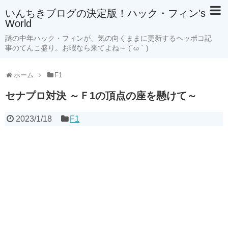
いんちきブログの決定版！ハック・フィン's
World
謎の中年ハック・フィンが、気の向くままに更新するヘッポコ記
事のてんこ盛り。お暇なら来てよね～ (´ω｀)
ホーム
F1
セナプロ対決 ～Ｆ1の頂点の座を懸けて～
2023/1/18
F1