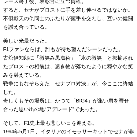
レース終了後、表彰台に立つ両雄。
すると、セナがプロストに手を差し伸べるではないか。
不倶戴天の仇同士のふたりが握手を交わし、互いの健闘
を讃え合っている。
美しい光景だった。
F1ファンならば、誰もが待ち望んだシーンだった。
古舘伊知郎に「微笑み黒魔術」「氷の微笑」と揶揄され
たプロストの相貌は、憑き物が落ちたように穏やかな笑
みを湛えている。
戦争にもなぞらえた「セナプロ対決」が、今ここに終結
した。
奇しくもその場所は、かつて「BIG4」が集い肩を寄せ
合った思い出の地“アデレード”であった。
そして、F1史上最も悲しい日を迎える。
1994年5月1日、イタリアのイモラサーキットでセナが非