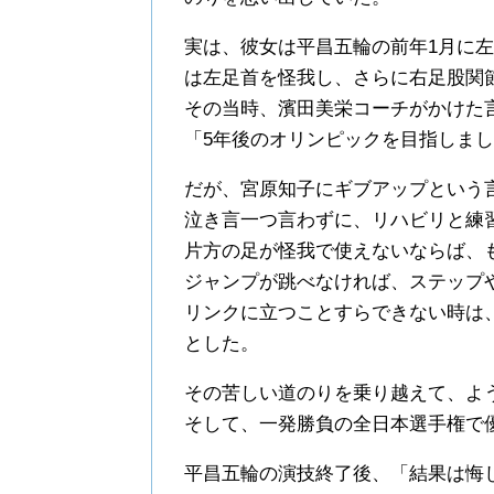
実は、彼女は平昌五輪の前年1月に
は左足首を怪我し、さらに右足股関
その当時、濱田美栄コーチがかけた
「5年後のオリンピックを目指しま
だが、宮原知子にギブアップという
泣き言一つ言わずに、リハビリと練
片方の足が怪我で使えないならば、
ジャンプが跳べなければ、ステップ
リンクに立つことすらできない時は
とした。
その苦しい道のりを乗り越えて、よ
そして、一発勝負の全日本選手権で
平昌五輪の演技終了後、「結果は悔