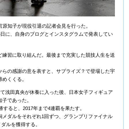
の宮原知子が現役引退の記者会見を行った。
6日に、自身のブログとインスタグラムで発表してい
ど練習に取り組んだ。最後まで充実した競技人生を送
。
からの感謝の意を表すと、サプライズ？で登場した宇
締めくくる。
をもって浅田真央が休養に入った後、日本女子フィギュア
知子であった。
勝すると、2017年まで4連覇を果たす。
銅メダルをそれぞれ1回ずつ、グランプリファイナル
銀メダルを獲得する。