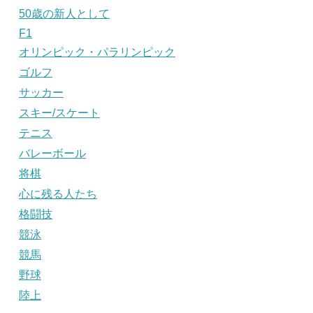
50歳の新人として
F1
オリンピック・パラリンピック
ゴルフ
サッカー
スキー/スケート
テニス
バレーボール
将棋
心に残る人たち
格闘技
競泳
競馬
野球
陸上