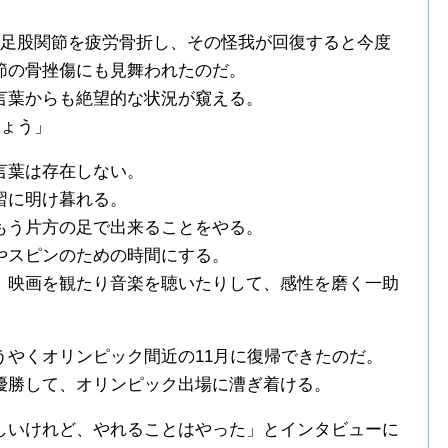
左足股関節を疲労骨折し、その怪我が回復すると今度
節の骨挫傷にも見舞われたのだ。
言葉からも絶望的な状況が窺える。
しょう」
言葉は存在しない。
習に明け暮れる。
もう片方の足で出来ることをやる。
やスピンのための時間にする。
、映画を観たり音楽を聴いたりして、感性を磨く一助
うやくオリンピック間近の11月に復帰できたのだ。
優勝して、オリンピック出場に漕ぎ着ける。
しいけれど、やれることはやった」とインタビューに