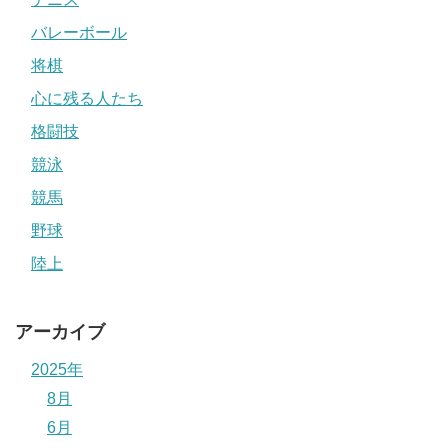
バレーボール
将棋
心に残る人たち
格闘技
競泳
競馬
野球
陸上
アーカイブ
2025年
8月
6月