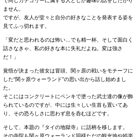
で同じカテゴリーに属する人としか趣味の話をしたがり
ません。
ですが、友人が堂々と自分の好きなことを発表する姿を
見てふっ切れます。
「変だと思われるのは怖い…でも精一杯、そして面白く
話さなきゃ、私の好きな本に失礼だよね。変は強さ
だ！」
覚悟が決まった彼女は冒頭、関ヶ原の戦いをモチーフに
した“関ヶ原ウォーランド”の思い出から話し始めまし
た。
そこにはコンクリートにペンキで塗った武士達の像が飾
られているのですが、中には生々しい生首も置いてあ
り、その恐ろしさに思わず息を呑むほどです。
そして、本題の『タイの地獄寺』に話柄を移します。
その寺院も関ヶ原ウォーランド同様ただの観光地や娯楽