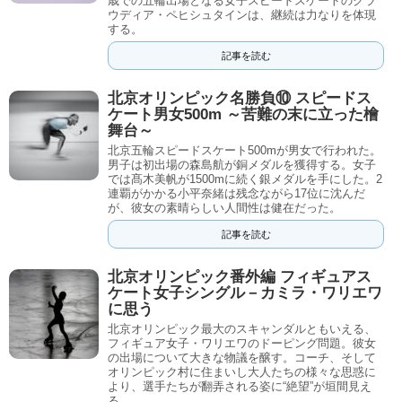
歳での五輪出場となる女子スピードスケートのクラ
ウディア・ペヒシュタインは、継続は力なりを体現
する。
記事を読む
北京オリンピック名勝負⑩ スピードス
ケート男女500m ～苦難の末に立った檜
舞台～
北京五輪スピードスケート500mが男女で行われた。
男子は初出場の森島航が銅メダルを獲得する。女子
では髙木美帆が1500mに続く銀メダルを手にした。2
連覇がかかる小平奈緒は残念ながら17位に沈んだ
が、彼女の素晴らしい人間性は健在だった。
記事を読む
北京オリンピック番外編 フィギュアス
ケート女子シングル－カミラ・ワリエワ
に思う
北京オリンピック最大のスキャンダルともいえる、
フィギュア女子・ワリエワのドーピング問題。彼女
の出場について大きな物議を醸す。コーチ、そして
オリンピック村に住まいし大人たちの様々な思惑に
より、選手たちが翻弄される姿に“絶望”が垣間見え
る。