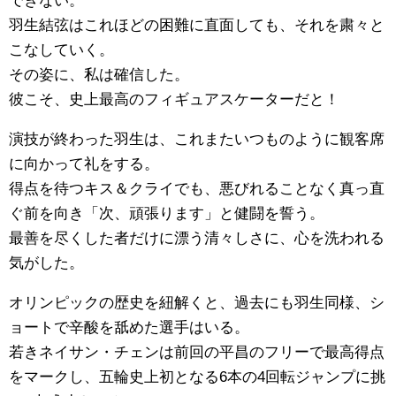
できない。
羽生結弦はこれほどの困難に直面しても、それを粛々と
こなしていく。
その姿に、私は確信した。
彼こそ、史上最高のフィギュアスケーターだと！
演技が終わった羽生は、これまたいつものように観客席
に向かって礼をする。
得点を待つキス＆クライでも、悪びれることなく真っ直
ぐ前を向き「次、頑張ります」と健闘を誓う。
最善を尽くした者だけに漂う清々しさに、心を洗われる
気がした。
オリンピックの歴史を紐解くと、過去にも羽生同様、シ
ョートで辛酸を舐めた選手はいる。
若きネイサン・チェンは前回の平昌のフリーで最高得点
をマークし、五輪史上初となる6本の4回転ジャンプに挑