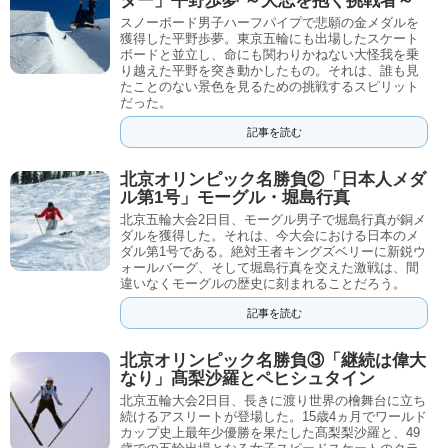
ダー」平野歩夢 ～大志を抱く挑戦者～
スノーボード男子ハーフパイプで悲願の金メダルを
獲得した平野歩夢。東京五輪にも出場したスケート
ボードと並立し、命にも関わりかねない大怪我を乗
り越えた平野を突き動かしたもの。それは、誰も見
たことのない景色を見るための挑戦するスピリット
だった。
記事を読む
北京オリンピック名勝負②「日本人メダ
ル第1号」モーグル・堀島行真
北京五輪大会2日目、モーグル男子で堀島行真が銅メ
ダルを獲得した。それは、今大会における日本のメ
ダル第1号である。絶対王者キングズベリーに新鋭ウ
ォールバーグ、そして堀島行真を交えた激戦は、間
違いなくモーグルの歴史に刻まれることだろう。
記事を読む
北京オリンピック名勝負③「継続は偉大
なり」髙梨沙羅とペヒシュタイン
北京五輪大会2日目、長きに渡り世界の檜舞台に立ち
続けるアスリートが登場した。15歳4ヵ月でワールド
カップ史上最年少優勝を果たした髙梨梨沙羅と、49