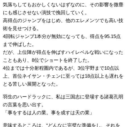
気落ちしてもおかしくないはずなのに、その影響を微塵
にも感じさせない演技で挽回していく。
高得点のジャンプをはじめ、他のエレメンツでも高い技
術を見せつける。
4回転ジャンプ1本分が無効になっても、得点を95.15点
まで伸ばした。
だが、上位陣が得点を伸ばすハイレベルな戦いになった
こともあり、8位でショートを終了した。
4位までは十分射程圏内であるが、3位宇野まで10点以
上、首位ネイサン・チェンに至っては18点以上も遅れを
とる苦しい展開となった。
羽生のハードラックに、私は三国志に登場する諸葛孔明
の言葉を思い出す。
「事をするは人の業。事を成すは天の業」
意味するところは、“どんなに完璧な準備をし、それを