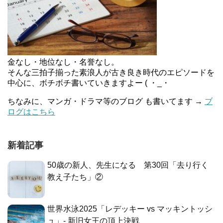
金なし・地位なし・名誉なし。
そんな三拍子揃った素浪人が古き良き時代のエピソードを
中心に、ボチボチ書いていきますよー ( ・_・
ちなみに、マンガ・ドラマ等のブログ も書いてます →
ブ
ログはこちら
新着記事
50歳の新人、先生になる 第30回「去り行く
教え子たち」②
世界水泳2025「レデッキー vs マッキントッシ
ュ」- 新旧女王の頂上決戦