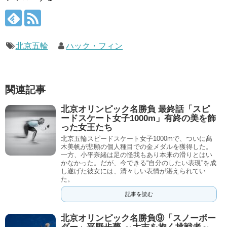
北京五輪
ハック・フィン
関連記事
北京オリンピック名勝負 最終話「スピ
ードスケート女子1000m」有終の美を飾
った女王たち
北京五輪スピードスケート女子1000mで、ついに髙
木美帆が悲願の個人種目での金メダルを獲得した。
一方、小平奈緒は足の怪我もあり本来の滑りとはい
かなかった。だが、今できる“自分のしたい表現”を成
し遂げた彼女には、清々しい表情が湛えられてい
た。
記事を読む
北京オリンピック名勝負⑨「スノーボー