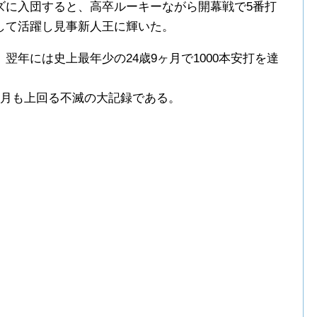
ズに入団すると、高卒ルーキーながら開幕戦で5番打
して活躍し見事新人王に輝いた。
翌年には史上最年少の24歳9ヶ月で1000本安打を達
ヶ月も上回る不滅の大記録である。