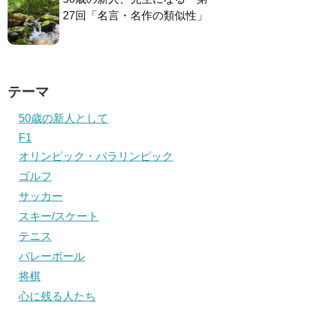
27回「名言・名作の類似性」
テーマ
50歳の新人として
F1
オリンピック・パラリンピック
ゴルフ
サッカー
スキー/スケート
テニス
バレーボール
将棋
心に残る人たち