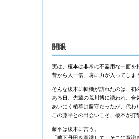
開眼
実は、榎本は非常に不器用な一面を
昔から人一倍、肩に力が入ってしま
そんな榎本に転機が訪れたのは、初
ある日、先輩の荒川博に誘われ、合
あいにく植草は留守だったが、代わ
この藤平との出会いこそ、榎本が打
藤平は榎本に言う。
「臍下丹田を意識して、そこに意識