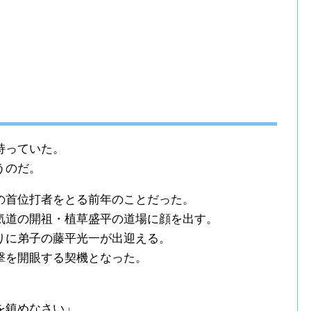
持っていた。
うのだ。
の首位打者をとる前年のことだった。
気道の開祖・植草盛平の道場に顔を出す。
りに弟子の藤平光一が出迎える。
撃を開眼する契機となった。
を鎮めなさい」