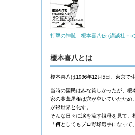
打撃の神髄 榎本喜八伝 (講談社＋α
榎本喜八とは
榎本喜八は1936年12月5日、東京で
当時の国民はみな貧しかったが、榎
家の藁葺屋根は穴が空いていたため
が銀世界と化す。
そんな日々に涙を流す祖母を見て、
「何としてもプロ野球選手になって