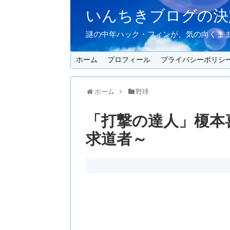
いんちきブログの決定
謎の中年ハック・フィンが、気の向くまま
ホーム
プロフィール
プライバシーポリシ
ホーム
野球
「打撃の達人」榎本
求道者～