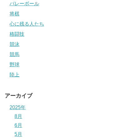
バレーボール
将棋
心に残る人たち
格闘技
競泳
競馬
野球
陸上
アーカイブ
2025年
8月
6月
5月