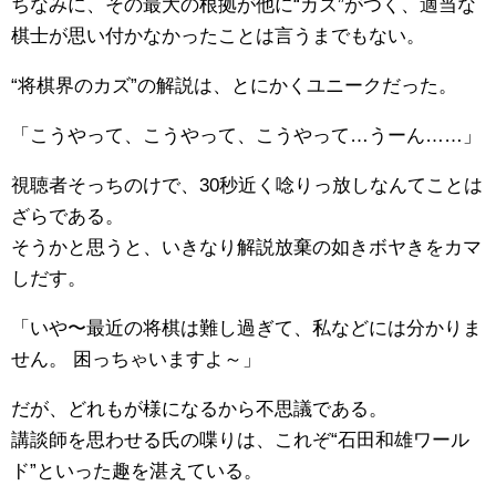
ちなみに、その最大の根拠が他に“カズ”がつく、適当な
棋士が思い付かなかったことは言うまでもない。
“将棋界のカズ”の解説は、とにかくユニークだった。
「こうやって、こうやって、こうやって…うーん……」
視聴者そっちのけで、30秒近く唸りっ放しなんてことは
ざらである。
そうかと思うと、いきなり解説放棄の如きボヤきをカマ
しだす。
「いや〜最近の将棋は難し過ぎて、私などには分かりま
せん。 困っちゃいますよ～」
だが、どれもが様になるから不思議である。
講談師を思わせる氏の喋りは、これぞ“石田和雄ワール
ド”といった趣を湛えている。