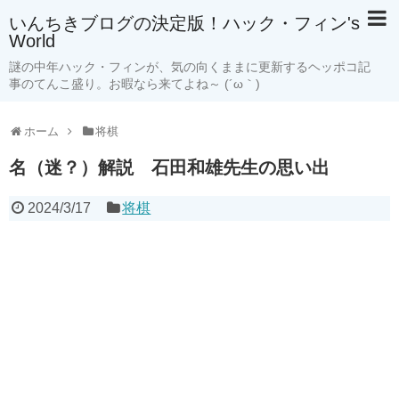
いんちきブログの決定版！ハック・フィン's
World
謎の中年ハック・フィンが、気の向くままに更新するヘッポコ記
事のてんこ盛り。お暇なら来てよね～ (´ω｀)
ホーム
将棋
名（迷？）解説 石田和雄先生の思い出
2024/3/17
将棋