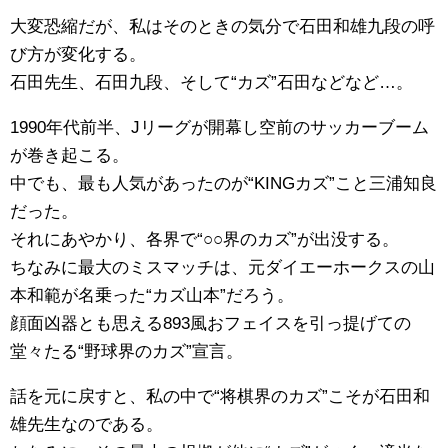
大変恐縮だが、私はそのときの気分で石田和雄九段の呼
び方が変化する。
石田先生、石田九段、そして“カズ”石田などなど…。
1990年代前半、Jリーグが開幕し空前のサッカーブーム
が巻き起こる。
中でも、最も人気があったのが“KINGカズ”こと三浦知良
だった。
それにあやかり、各界で“○○界のカズ”が出没する。
ちなみに最大のミスマッチは、元ダイエーホークスの山
本和範が名乗った“カズ山本”だろう。
顔面凶器とも思える893風おフェイスを引っ提げての
堂々たる“野球界のカズ”宣言。
話を元に戻すと、私の中で“将棋界のカズ”こそが石田和
雄先生なのである。