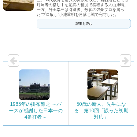
対局者の指し手を驚異の精度で看破する大山康晴。
一方、升田幸三は引退後、数多の強豪プロを屠っ
た“プロ殺し”小池重明を角落ち戦で完封した。
記事を読む
1985年の掛布雅之 ～バ
50歳の新人、先生にな
ースが感謝した日本一の
る 第10回「誤った初期
4番打者～
対応」