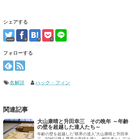
シェアする
error
0
0
フォローする
名解説
ハック・フィン
関連記事
大山康晴と升田幸三 その晩年 ～年齢
の壁を超越した達人たち～
年齢の壁を超越した“棋界の達人”大山康晴と升田幸
三。50代以降も驚異の実績を残し、解説者としては