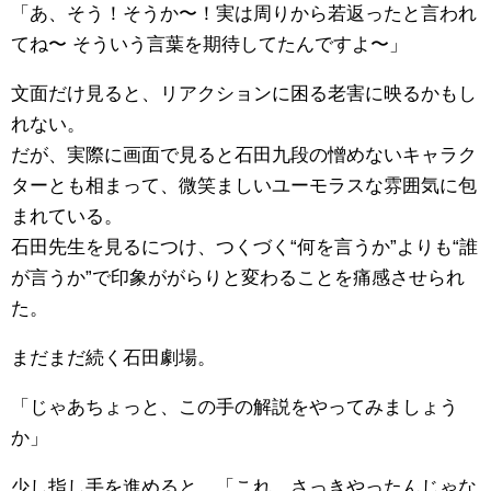
「あ、そう！そうか〜！実は周りから若返ったと言われ
てね〜 そういう言葉を期待してたんですよ〜」
文面だけ見ると、リアクションに困る老害に映るかもし
れない。
だが、実際に画面で見ると石田九段の憎めないキャラク
ターとも相まって、微笑ましいユーモラスな雰囲気に包
まれている。
石田先生を見るにつけ、つくづく“何を言うか”よりも“誰
が言うか”で印象ががらりと変わることを痛感させられ
た。
まだまだ続く石田劇場。
「じゃあちょっと、この手の解説をやってみましょう
か」
少し指し手を進めると、「これ、さっきやったんじゃな