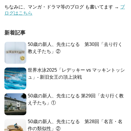
ちなみに、マンガ・ドラマ等のブログ も書いてます →
ブ
ログはこちら
新着記事
50歳の新人、先生になる 第30回「去り行く
教え子たち」②
世界水泳2025「レデッキー vs マッキントッシ
ュ」- 新旧女王の頂上決戦
50歳の新人、先生になる 第29回「去り行く教
え子たち」①
50歳の新人、先生になる 第28回「名言・名
作の類似性」②