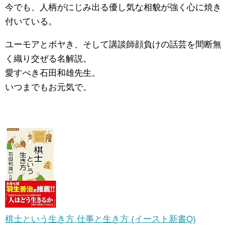
今でも、人柄がにじみ出る優し気な相貌が強く心に焼き
付いている。
ユーモアとボヤき、そして講談師顔負けの話芸を間断無
く織り交ぜる名解説。
愛すべき石田和雄先生。
いつまでもお元気で。
棋士という生き方 仕事と生き方 (イースト新書Q)