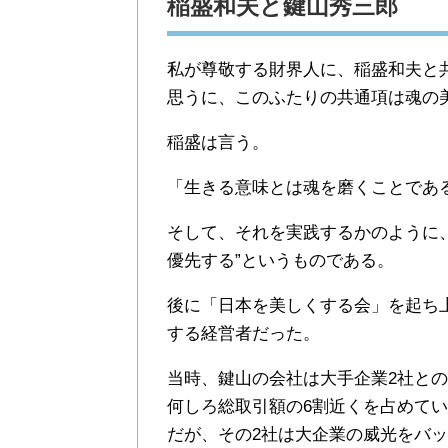
稲盛和夫と鍵山秀三郎
私が尊敬する財界人に、稲盛和夫と
思うに、このふたりの共通項は魂の
稲盛は言う。
「生きる意味とは魂を磨くことであ
そして、それを実践するかのように
優先する”というものである。
後に「日本を美しくする会」を起ち
する経営者だった。
当時、鍵山の会社は大手企業2社と
何しろ総取引額の6割近くを占めて
だが、その2社は大企業の威光をバ