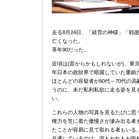
去る8月24日、「経営の神様」「戦
亡くなった。
享年90だった。
近頃は(昔からかもしれないが)、東
年日本の政財界で暗躍していた重鎮
ほとんどの容疑者が60代～70代の
うのに、未だ私利私欲に走る姿を見
い。
これらの人物の写真を見るたびに思
権力を笠に着た傲慢さが滲み出る者
たことが容易に見て取れる者もいる
共通しているのは、誰もかれもが面