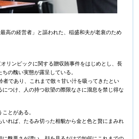
後最高の経営者」と謳われた、稲盛和夫が老衰のため
京オリンピックに関する贈収賄事件をはじめとし、長
たちの醜い実態が露呈している。
高齢者であり、これまで散々甘い汁を吸ってきたとい
るにつけ、人の持つ欲望の際限なさに溜息を禁じ得な
うことがある。
もいれば、たるみ切った相貌から金と色と贅にまみれ
。
相に醜悪さが漂い、顔を見るだけで如何にこれまでの