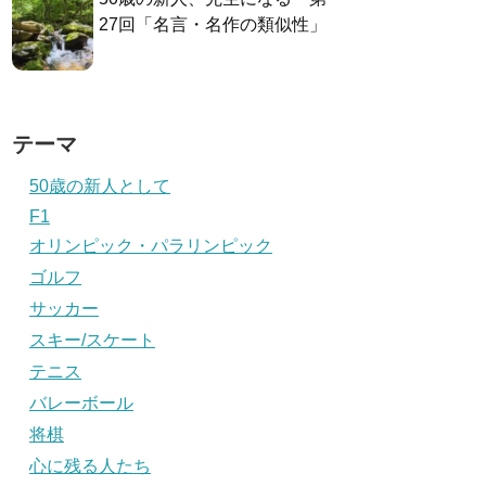
27回「名言・名作の類似性」
テーマ
50歳の新人として
F1
オリンピック・パラリンピック
ゴルフ
サッカー
スキー/スケート
テニス
バレーボール
将棋
心に残る人たち