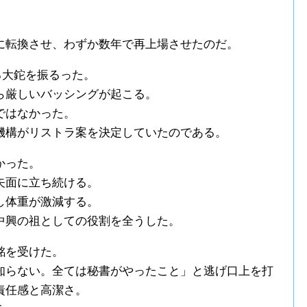
に転換させ、わずか数年で再上場させたのだ。
る大鉈を振るった。
ら厳しいバッシングが起こる。
ではなかった。
機構がリストラ案を決定していたのである。
かった。
矢面に立ち続ける。
し体重が激減する。
中興の祖としての役割を全うした。
銘を受けた。
知らない。全ては秘書がやったこと」と逃げ口上を打
責任感と高潔さ。