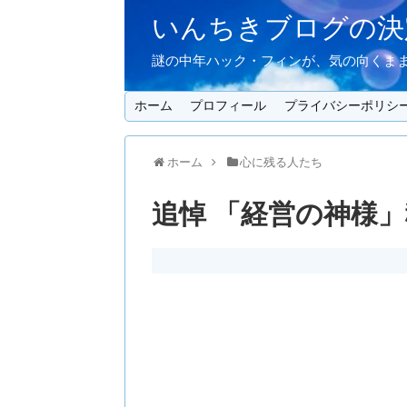
いんちきブログの決定
謎の中年ハック・フィンが、気の向くまま
ホーム
プロフィール
プライバシーポリシ
ホーム
心に残る人たち
追悼 「経営の神様