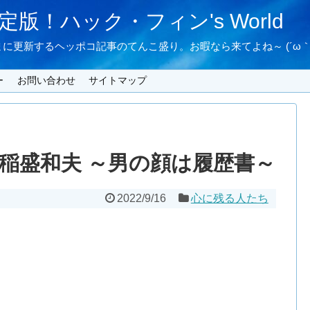
版！ハック・フィン's World
に更新するヘッポコ記事のてんこ盛り。お暇なら来てよね～ (´ω｀
ー
お問い合わせ
サイトマップ
」稲盛和夫 ～男の顔は履歴書～
2022/9/16
心に残る人たち