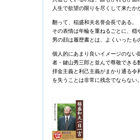
人生で欲望の限りを尽くして来たか
翻って、稲盛和夫名誉会長である。
その表情は年輪を重ねるごとに、穏
男の顔は履歴書とは、よくいったも
個人的にあまり良いイメージのない
者・鍵山秀三郎と並んで尊敬できる
拝金主義と利己主義がまかり通る令
を失うことは非常に残念でならない