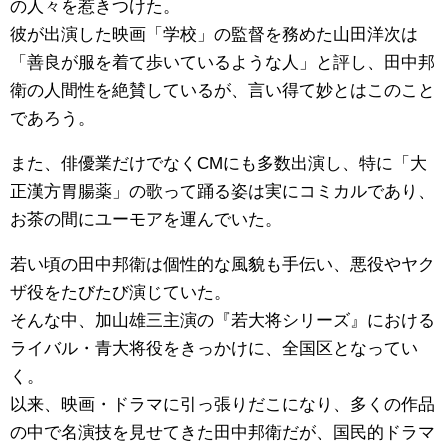
の人々を惹きつけた。
彼が出演した映画「学校」の監督を務めた山田洋次は
「善良が服を着て歩いているような人」と評し、田中邦
衛の人間性を絶賛しているが、言い得て妙とはこのこと
であろう。
また、俳優業だけでなくCMにも多数出演し、特に「大
正漢方胃腸薬」の歌って踊る姿は実にコミカルであり、
お茶の間にユーモアを運んでいた。
若い頃の田中邦衛は個性的な風貌も手伝い、悪役やヤク
ザ役をたびたび演じていた。
そんな中、加山雄三主演の『若大将シリーズ』における
ライバル・青大将役をきっかけに、全国区となってい
く。
以来、映画・ドラマに引っ張りだこになり、多くの作品
の中で名演技を見せてきた田中邦衛だが、国民的ドラマ