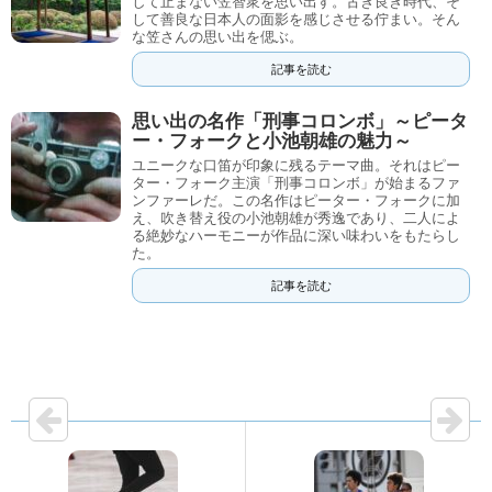
して止まない笠智衆を思い出す。古き良き時代、そ
して善良な日本人の面影を感じさせる佇まい。そん
な笠さんの思い出を偲ぶ。
記事を読む
思い出の名作「刑事コロンボ」～ピータ
ー・フォークと小池朝雄の魅力～
ユニークな口笛が印象に残るテーマ曲。それはピー
ター・フォーク主演「刑事コロンボ」が始まるファ
ンファーレだ。この名作はピーター・フォークに加
え、吹き替え役の小池朝雄が秀逸であり、二人によ
る絶妙なハーモニーが作品に深い味わいをもたらし
た。
記事を読む