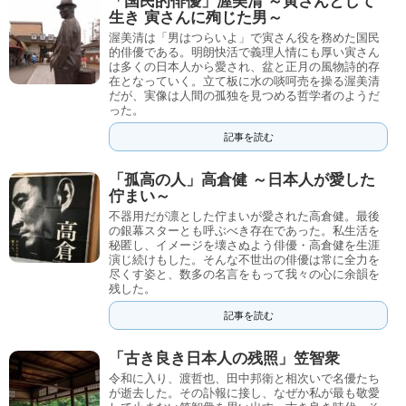
「国民的俳優」渥美清 ～寅さんとして
生き 寅さんに殉じた男～
渥美清は「男はつらいよ」で寅さん役を務めた国民
的俳優である。明朗快活で義理人情にも厚い寅さん
は多くの日本人から愛され、盆と正月の風物詩的存
在となっていく。立て板に水の啖呵売を操る渥美清
だが、実像は人間の孤独を見つめる哲学者のようだ
った。
記事を読む
「孤高の人」高倉健 ～日本人が愛した
佇まい～
不器用だが凛とした佇まいが愛された高倉健。最後
の銀幕スターとも呼ぶべき存在であった。私生活を
秘匿し、イメージを壊さぬよう俳優・高倉健を生涯
演じ続けもした。そんな不世出の俳優は常に全力を
尽くす姿と、数多の名言をもって我々の心に余韻を
残した。
記事を読む
「古き良き日本人の残照」笠智衆
令和に入り、渡哲也、田中邦衛と相次いで名優たち
が逝去した。その訃報に接し、なぜか私が最も敬愛