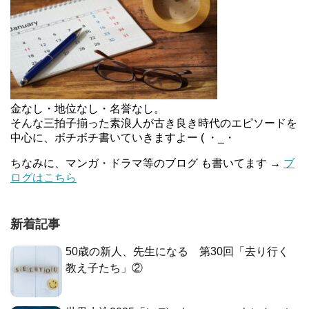
金なし・地位なし・名誉なし。
そんな三拍子揃った素浪人が古き良き時代のエピソードを
中心に、ボチボチ書いていきますよー ( ・_・
ちなみに、マンガ・ドラマ等のブログ も書いてます →
ブ
ログはこちら
新着記事
50歳の新人、先生になる 第30回「去り行く
教え子たち」②