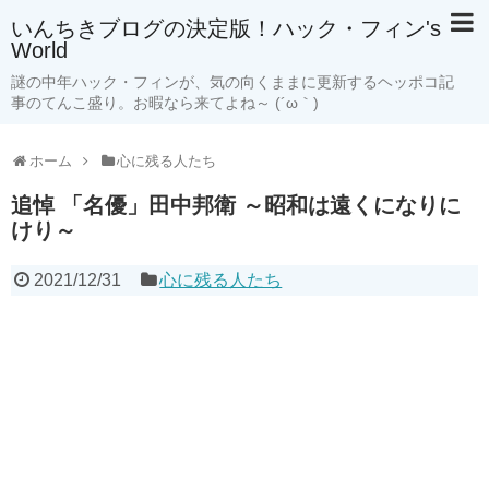
いんちきブログの決定版！ハック・フィン's
World
謎の中年ハック・フィンが、気の向くままに更新するヘッポコ記
事のてんこ盛り。お暇なら来てよね～ (´ω｀)
ホーム
心に残る人たち
追悼 「名優」田中邦衛 ～昭和は遠くになりに
けり～
2021/12/31
心に残る人たち