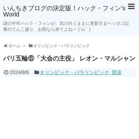
いんちきブログの決定版！ハック・フィン's
World
謎の中年ハック・フィンが、気の向くままに更新するヘッポコ記
事のてんこ盛り。お暇なら来てよね～ (´ω｀)
ホーム
オリンピック・パラリンピック
パリ五輪⑥「大会の主役」 レオン・マルシャン
2024/8/6
オリンピック・パラリンピック
,
競泳