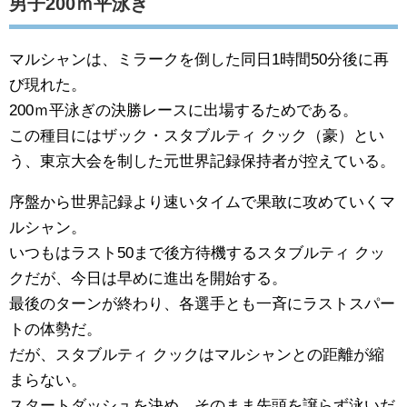
男子200ｍ平泳ぎ
マルシャンは、ミラークを倒した同日1時間50分後に再
び現れた。
200ｍ平泳ぎの決勝レースに出場するためである。
この種目にはザック・スタブルティ クック（豪）とい
う、東京大会を制した元世界記録保持者が控えている。
序盤から世界記録より速いタイムで果敢に攻めていくマ
ルシャン。
いつもはラスト50まで後方待機するスタブルティ クッ
クだが、今日は早めに進出を開始する。
最後のターンが終わり、各選手とも一斉にラストスパー
トの体勢だ。
だが、スタブルティ クックはマルシャンとの距離が縮
まらない。
スタートダッシュを決め、そのまま先頭を譲らず泳いだ