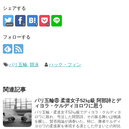
シェアする
error
0
0
フォローする
パリ五輪
,
競泳
ハック・フィン
関連記事
パリ五輪⑧ 柔道女子52㎏級 阿部詩とデ
ィヨラ・ケルディヨロワに思う
パリ五輪・柔道女子52㎏級でディヨラ・ケルディヨ
ロワに敗れ、号泣した阿部詩。その振る舞いは物議
を醸し、賛否両論が渦巻いた。特に、勝者ケルディ
ヨロワの柔道家を体現する凛とした佇まいとの対比