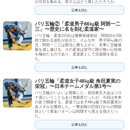
が注目を集める。皆さんはどう感じただろうか。
記事を読む
パリ五輪②「柔道男子66㎏級 阿部一二
三」〜歴史に名を刻む柔道家〜
パリ五輪・柔道2日目は優勝候補筆頭・阿部詩が2回
戦で敗れる波乱が起きた。そんな中、男子66㎏級の
兄・阿部一二三は順当に勝ち上がり、見事に五輪連
覇を成し遂げる。その柔道は攻守に隙が無い心技体
を極めたものであり、柔道家として完成期を迎え
た。
記事を読む
パリ五輪「柔道女子48㎏級 角田夏実の
栄冠」〜日本チームメダル第1号〜
パリ五輪がいよいよ開幕した。前回東京大会はコロ
ナ渦ということもあり無観客だったが、今回は本来
の姿で開催する。柔道では女子48㎏級で角田夏実が
金メダルを獲得した。一撃必殺の巴投げからの関節
技という黄金パターンは戦慄すら覚える強さだっ
た。
記事を読む