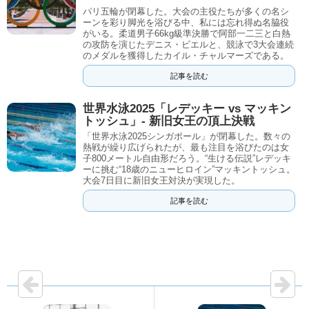
パリ五輪が閉幕した。大会の主役たちが多くの名シ
ーンを彩り脚光を浴びる中、私には忘れ得ぬ名脇役
がいる。柔道男子66kg級準決勝で阿部一二三と白熱
の攻防を演じたデニス・ビエルと、競泳で3大会連続
のメダルを獲得したカイル・チャルマーズである。
記事を読む
世界水泳2025「レデッキー vs マッキン
トッシュ」- 新旧女王の頂上決戦
「世界水泳2025シンガポール」が閉幕した。数々の
熱戦が繰り広げられたが、最も注目を浴びたのは女
子800メートル自由形だろう。“生ける伝説”レデッキ
ーに挑む“18歳のニューヒロイン”マッキントッシュ。
大会7日目に新旧女王対決が実現した。
記事を読む