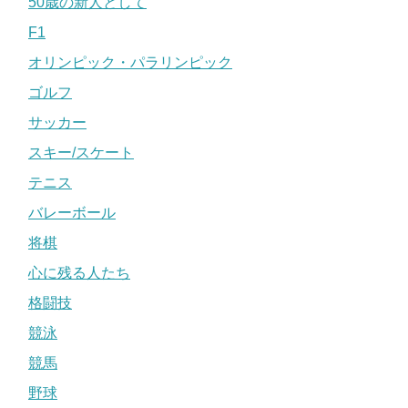
50歳の新人として
F1
オリンピック・パラリンピック
ゴルフ
サッカー
スキー/スケート
テニス
バレーボール
将棋
心に残る人たち
格闘技
競泳
競馬
野球