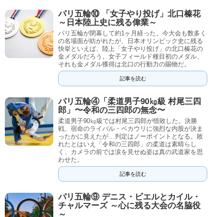
パリ五輪⑩ 「女子やり投げ」北口榛花
～日本陸上史に残る偉業～
パリ五輪が閉幕して約1ヶ月経った。今大会も数多く
の名場面が紡がれたが、日本オリンピック史に残る
快挙といえば、陸上「女子やり投げ」の北口榛花の
金メダルだろう。女子フィールド種目初のメダル、
それも金メダル獲得は北口の行動力の賜物だ。
記事を読む
パリ五輪④「柔道男子90㎏級 村尾三四
郎」〜令和の三四郎の無念〜
柔道男子90㎏級では村尾三四郎が惜敗した。決勝
戦、宿命のライバル・ベカウリに強烈な内股が決ま
ったかに見えたが…判定はノーポイントとなる。敗
れたとはいえ「令和の三四郎」の柔道は素晴らし
く、カメラの前では涙を見せぬ姿は真の武道家を思
わせた。
記事を読む
パリ五輪⑨ デニス・ビエルとカイル・
チャルマーズ ～心に残る大会の名脇役
～